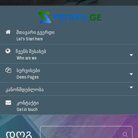
ᲛᲗᲐᲕᲐᲠᲘ ᲒᲕᲔᲠᲓᲘ
Let's Start here
ᲩᲕᲔᲜᲡ ᲨᲔᲡᲐᲮᲔᲑ
Who are we
ᲡᲔᲠᲕᲘᲡᲔᲑᲘ
Demo Pages
ᲙᲐᲜᲝᲜᲛᲓᲔᲑᲚᲝᲑᲐ
ᲙᲝᲜᲢᲐᲥᲢᲘ
Get in touch
დღგ