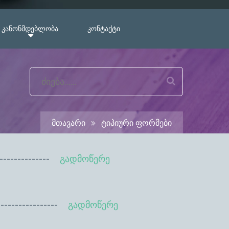
ᲙᲐᲜᲝᲜᲛᲓᲔᲑᲚᲝᲑᲐ
ᲙᲝᲜᲢᲐᲥᲢᲘ
Მთავარი
Ტიპიური Ფორმები
--------
გადმოწერე
----------
გადმოწერე