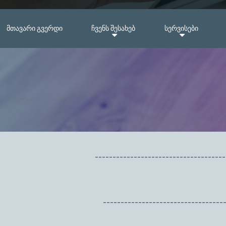
ᲛᲗᲐᲕᲐᲠᲘ ᲒᲕᲔᲠᲓᲘ
ᲩᲕᲔᲜᲡ ᲨᲔᲡᲐᲮᲔᲑ
ᲡᲔᲠᲕᲘᲡᲔᲑᲘ
------------------------------
--------------------------------