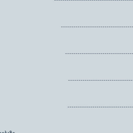
-------------------------------
---------------------------------
---------------------------------
---------------------------------