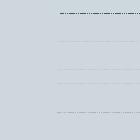
-----------------------------
------------------------------
-----------------------------
----------------------------
-------------------------------
----------------------------